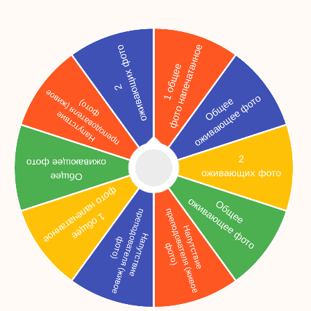
3 000
р.
3 700
р.