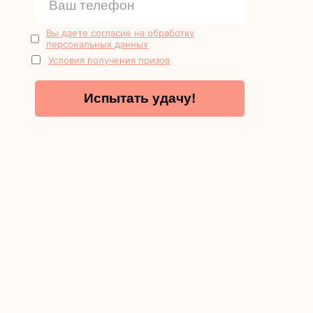
группе, так и индивидуально.
Вы даете согласие на обработку
персональных данных
Поделитесь страницей в
Условия получения призов
родительском чате!
Испытать удачу!
Узнать больше про живые фото