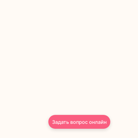
Сайт использует файлы «cookie».
Оставаясь на нашем сайте вы даете
согласие
на сбор и обработку ваших
персональных данных, в том числе с
помощью сервиса веб-аналитики
Принять
"
Яндекс.Метрика
", а также
соглашаетесь с
политикой
конфиденциальности
. Вы можете
запретить обработку cookies в
настройках браузера.
Подписывайтесь