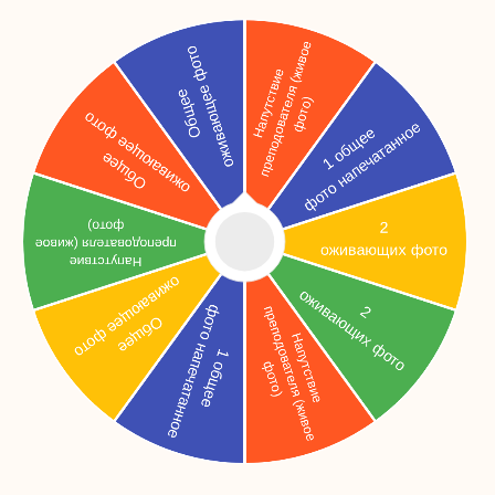
Портретная
фотосессия
Групповая
фотосессия
Возможность добавить
в альбом
фотографии заказчика