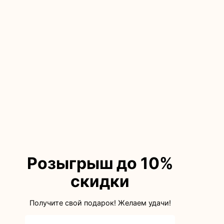
ДЛЯ СТАРШЕЙ
ШКОЛЫ
Альбомы для 9-11
классов
СМОТРЕТЬ
ДЛЯ МЛАДШЕЙ
ШКОЛЫ
Розыгрыш до 10%
Альбомы
скидки
для 1-4 классов
Получите свой подарок! Желаем удачи!
СМОТРЕТЬ