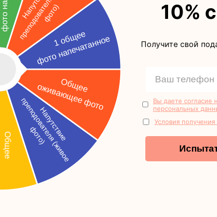
10% 
Получите свой под
Какую 
Вы даете согласие 
персональных данн
Условия получения
выпу
Испытат
Много 