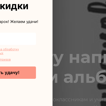
скидки
арок! Желаем удачи!
цитату нап
на обработку
ых
 призов
скном аль
ь удачу!
хочется сказать одноклассникам и учит