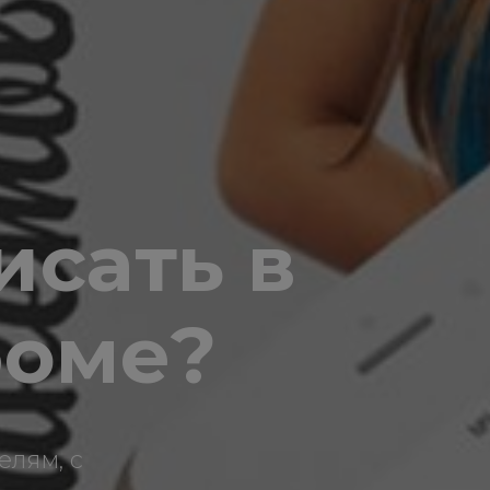
исать в
боме?
елям, с