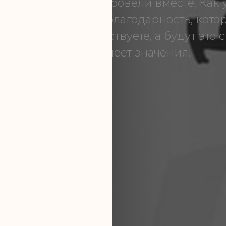
столько времени провели вместе. Как 
у все пожелания и благодарность, котор
ь? Пишите, что чувствуете, а будут это 
проза – не имеет значения.