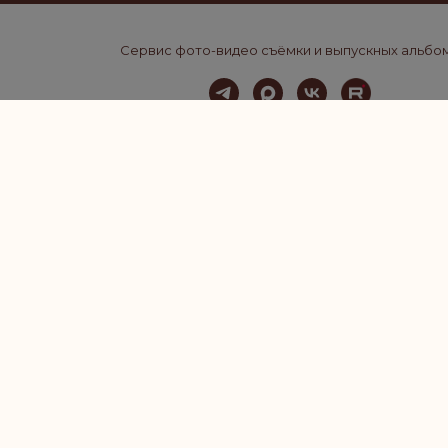
Сервис фото-видео съёмки и выпускных альбо
ДЛЯ ДЕТСКОГО САДА
ДЛЯ 
При подписании договора до
на тираж от 20 альбомов