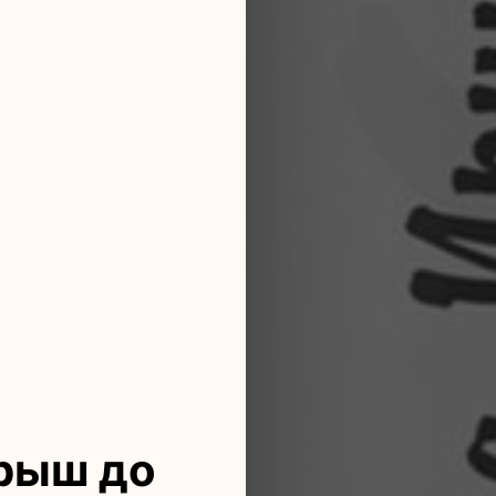
рыш до