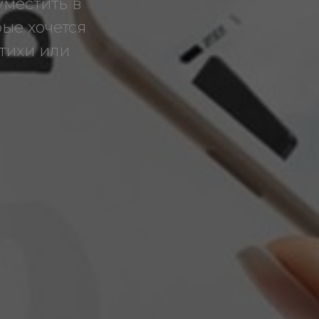
уместить в
ые хочется
стихи или